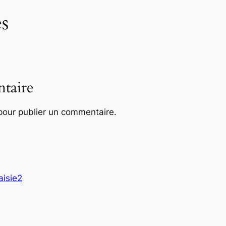
s
taire
our publier un commentaire.
aisie2