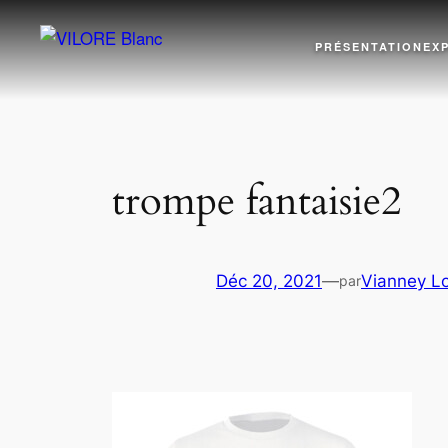
Aller
au
PRÉSENTATION
EX
contenu
trompe fantaisie2
Déc 20, 2021
—
Vianney L
par