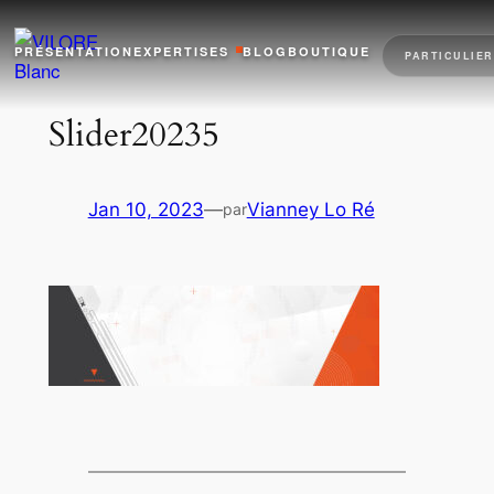
Aller
au
PRÉSENTATION
EXPERTISES
BLOG
BOUTIQUE
PARTICULIER
contenu
Slider20235
Jan 10, 2023
—
Vianney Lo Ré
par