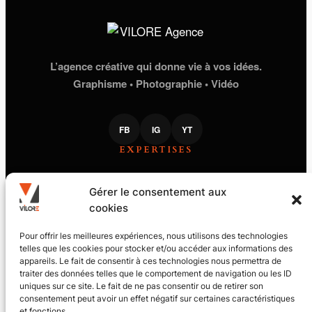
L’agence créative qui donne vie à vos idées.
Graphisme • Photographie • Vidéo
FB
IG
YT
EXPERTISES
STUDIO GRAPHIQUE
Gérer le consentement aux
PHOTOGRAPHIE
cookies
PRODUCTION VIDÉO
PILOTE DE DRONE
VILORE
Pour offrir les meilleures expériences, nous utilisons des technologies
telles que les cookies pour stocker et/ou accéder aux informations des
appareils. Le fait de consentir à ces technologies nous permettra de
LE JOURNAL
traiter des données telles que le comportement de navigation ou les ID
L’ACADÉMIE
uniques sur ce site. Le fait de ne pas consentir ou de retirer son
CONTACT
MENTIONS LÉGALES
consentement peut avoir un effet négatif sur certaines caractéristiques
et fonctions.