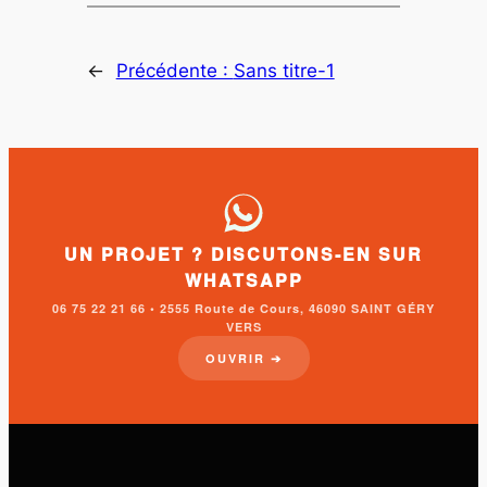
←
Précédente :
Sans titre-1
UN PROJET ? DISCUTONS-EN SUR
WHATSAPP
06 75 22 21 66 • 2555 Route de Cours, 46090 SAINT GÉRY
VERS
OUVRIR ➔