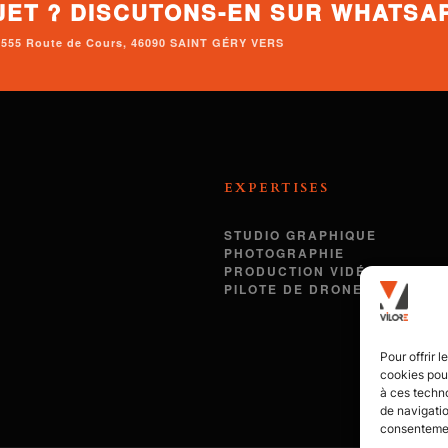
JET ? DISCUTONS-EN SUR WHATSA
• 2555 Route de Cours, 46090 SAINT GÉRY VERS
EXPERTISES
STUDIO GRAPHIQUE
PHOTOGRAPHIE
PRODUCTION VIDÉO
PILOTE DE DRONE
Pour offrir 
cookies pour
à ces techn
de navigatio
consentement