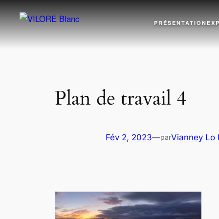
Aller
au
PRÉSENTATION
EX
contenu
Plan de travail 4
Fév 2, 2023
—
Vianney Lo
par