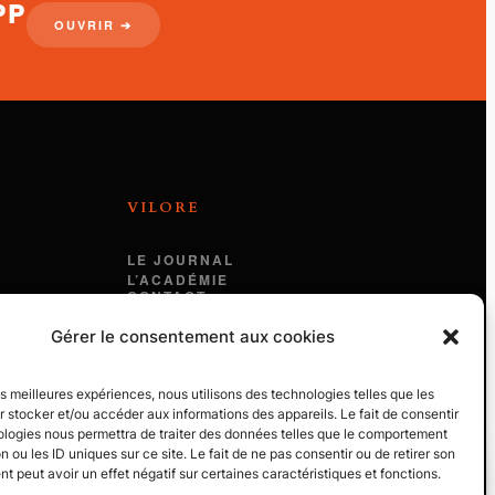
PP
OUVRIR ➔
VILORE
LE JOURNAL
L’ACADÉMIE
CONTACT
MENTIONS LÉGALES
Gérer le consentement aux cookies
les meilleures expériences, nous utilisons des technologies telles que les
 stocker et/ou accéder aux informations des appareils. Le fait de consentir
ologies nous permettra de traiter des données telles que le comportement
n ou les ID uniques sur ce site. Le fait de ne pas consentir ou de retirer son
 peut avoir un effet négatif sur certaines caractéristiques et fonctions.