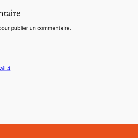
taire
our publier un commentaire.
ail 4