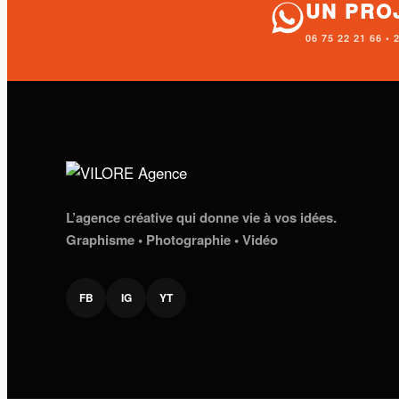
UN PRO
06 75 22 21 66 
L’agence créative qui donne vie à vos idées.
Graphisme • Photographie • Vidéo
FB
IG
YT