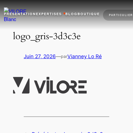
Aller
au
PRÉSENTATION
EXPERTISES
BLOG
BOUTIQUE
PARTICULIER
contenu
logo_gris-3d3c3e
Juin 27, 2026
—
Vianney Lo Ré
par