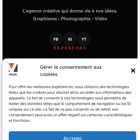
L’agence créative qui donne vie à vos idées.
Graphisme • Photographie • Vidéo
FB
IG
YT
EXPERTISES
STUDIO GRAPHIQUE
Gérer le consentement aux
PHOTOGRAPHIE
cookies
PRODUCTION VIDÉO
PILOTE DE DRONE
VILORE
Pour offrir les meilleures expériences, nous utilisons des technologies
telles que les cookies pour stocker et/ou accéder aux informations des
appareils. Le fait de consentir à ces technologies nous permettra de
LE JOURNAL
traiter des données telles que le comportement de navigation ou les ID
L’ACADÉMIE
uniques sur ce site. Le fait de ne pas consentir ou de retirer son
CONTACT
MENTIONS LÉGALES
consentement peut avoir un effet négatif sur certaines caractéristiques
et fonctions.
Accepter