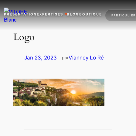
Aller
au
PRÉSENTATION
EXPERTISES
BLOG
BOUTIQUE
PARTICULIER
contenu
Logo
Jan 23, 2023
—
Vianney Lo Ré
par