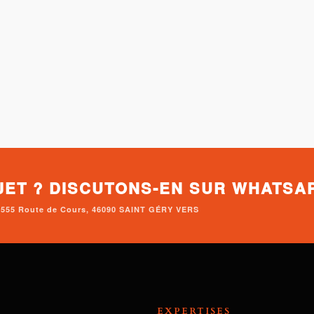
JET ? DISCUTONS-EN SUR WHATSA
• 2555 Route de Cours, 46090 SAINT GÉRY VERS
EXPERTISES