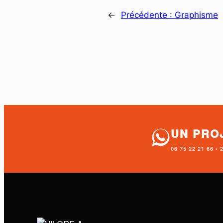
←
Précédente :
Graphisme
UN PRO
06 75 22 21 66 