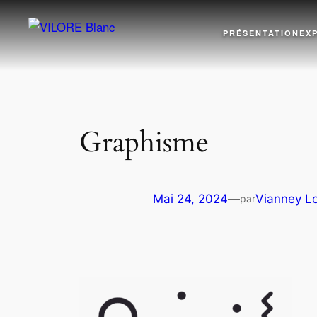
Aller
au
PRÉSENTATION
EX
contenu
Graphisme
Mai 24, 2024
—
Vianney L
par