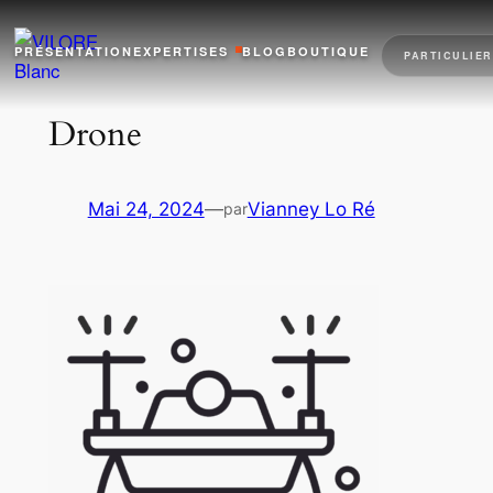
Aller
au
PRÉSENTATION
EXPERTISES
BLOG
BOUTIQUE
PARTICULIER
contenu
Drone
Mai 24, 2024
—
Vianney Lo Ré
par