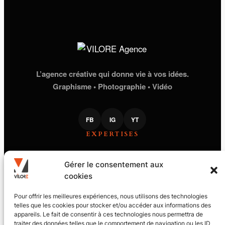
L’agence créative qui donne vie à vos idées.
Graphisme • Photographie • Vidéo
FB
IG
YT
EXPERTISES
STUDIO GRAPHIQUE
Gérer le consentement aux
PHOTOGRAPHIE
cookies
PRODUCTION VIDÉO
PILOTE DE DRONE
VILORE
Pour offrir les meilleures expériences, nous utilisons des technologies
telles que les cookies pour stocker et/ou accéder aux informations des
appareils. Le fait de consentir à ces technologies nous permettra de
LE JOURNAL
traiter des données telles que le comportement de navigation ou les ID