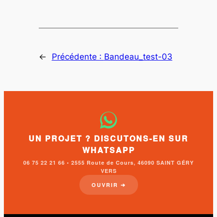
←
Précédente :
Bandeau_test-03
UN PROJET ? DISCUTONS-EN SUR
WHATSAPP
06 75 22 21 66 • 2555 Route de Cours, 46090 SAINT GÉRY
VERS
OUVRIR ➔