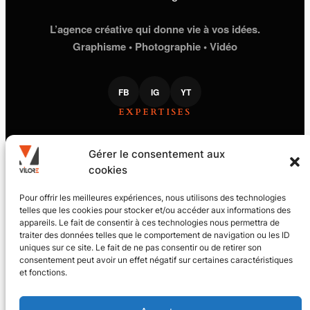
L’agence créative qui donne vie à vos idées.
Graphisme • Photographie • Vidéo
FB
IG
YT
EXPERTISES
STUDIO GRAPHIQUE
Gérer le consentement aux
PHOTOGRAPHIE
cookies
PRODUCTION VIDÉO
PILOTE DE DRONE
VILORE
Pour offrir les meilleures expériences, nous utilisons des technologies
telles que les cookies pour stocker et/ou accéder aux informations des
appareils. Le fait de consentir à ces technologies nous permettra de
LE JOURNAL
traiter des données telles que le comportement de navigation ou les ID
L’ACADÉMIE
uniques sur ce site. Le fait de ne pas consentir ou de retirer son
CONTACT
MENTIONS LÉGALES
consentement peut avoir un effet négatif sur certaines caractéristiques
et fonctions.