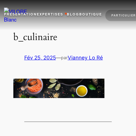
Aller
au
PRÉSENTATION
EXPERTISES
BLOG
BOUTIQUE
PARTICULIER
contenu
b_culinaire
Fév 25, 2025
—
Vianney Lo Ré
par