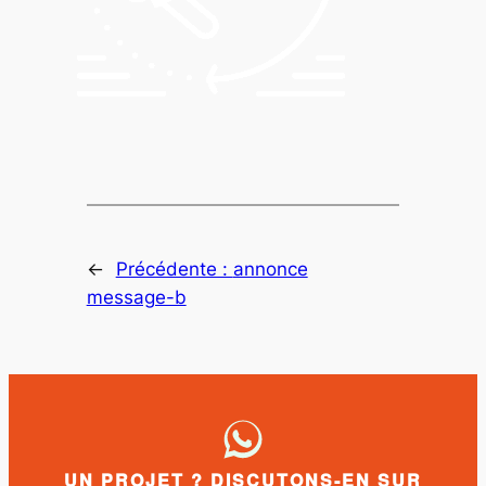
←
Précédente :
annonce
message-b
UN PROJET ? DISCUTONS-EN SUR