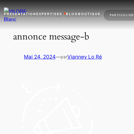
Aller
au
PRÉSENTATION
EXPERTISES
BLOG
BOUTIQUE
PARTICULIER
contenu
annonce message-b
Mai 24, 2024
—
Vianney Lo Ré
par