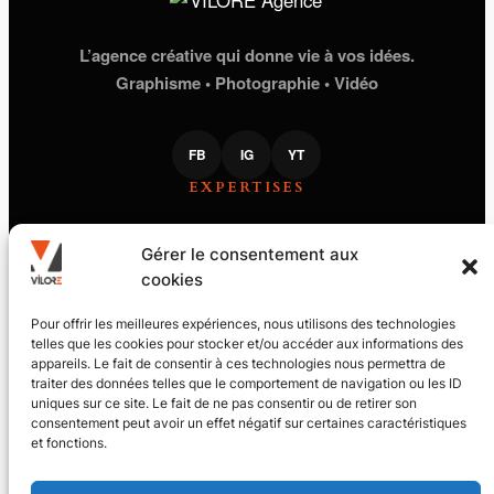
L’agence créative qui donne vie à vos idées.
Graphisme • Photographie • Vidéo
FB
IG
YT
EXPERTISES
STUDIO GRAPHIQUE
Gérer le consentement aux
PHOTOGRAPHIE
cookies
PRODUCTION VIDÉO
PILOTE DE DRONE
VILORE
Pour offrir les meilleures expériences, nous utilisons des technologies
telles que les cookies pour stocker et/ou accéder aux informations des
appareils. Le fait de consentir à ces technologies nous permettra de
LE JOURNAL
traiter des données telles que le comportement de navigation ou les ID
L’ACADÉMIE
uniques sur ce site. Le fait de ne pas consentir ou de retirer son
CONTACT
MENTIONS LÉGALES
consentement peut avoir un effet négatif sur certaines caractéristiques
et fonctions.