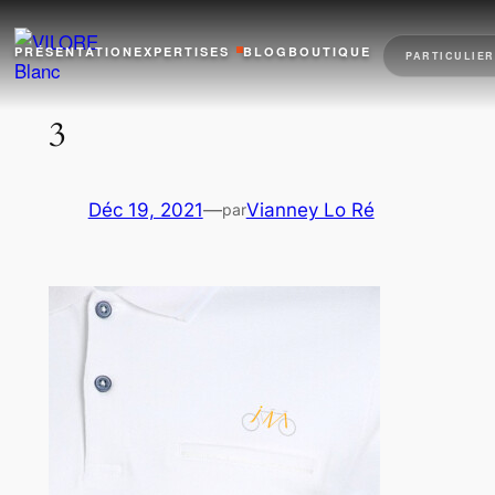
Aller
au
PRÉSENTATION
EXPERTISES
BLOG
BOUTIQUE
PARTICULIER
contenu
3
Déc 19, 2021
—
Vianney Lo Ré
par