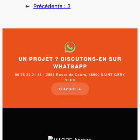
←
Précédente :
3
UN PROJET ? DISCUTONS-EN SUR
WHATSAPP
06 75 22 21 66 • 2555 Route de Cours, 46090 SAINT GÉRY
VERS
OUVRIR ➔